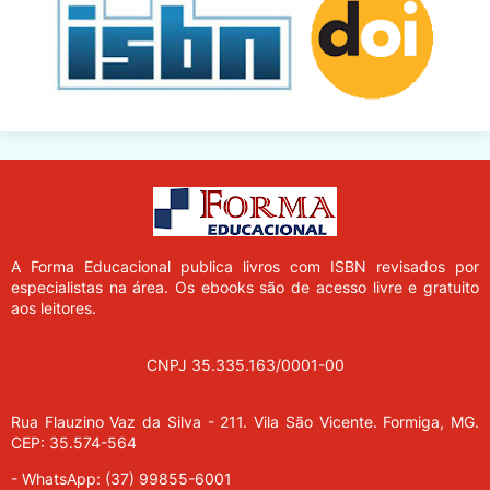
A Forma Educacional
publica livros com ISBN revisados por
especialistas na área. Os ebooks são de acesso livre e gratuito
aos leitores.
CNPJ 35.335.163/0001-00
Rua Flauzino Vaz da Silva - 211.
Vila São Vicente.
Formiga, MG.
CEP: 35.574-564
- WhatsApp: (37) 99855-6001