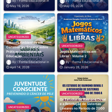
Forma Educacional
Forma Educacional
May 19, 2026
May 05, 2026
UNCATEGORIZED
Saberes Ambientais em
UNCATEGORIZED
Construção: Ensaios sobre
Práticas Inovadoras na
Jogos Matemáticos em
Educação
Libras - Volume 2
Forma Educacional
Forma Educacional
April 14, 2026
January 28, 2026
UNCATEGORIZED
Os Estudos de Raimond Duval
e a Resolução de Sistemas
UNCATEGORIZED
Lineares no Período de 2000