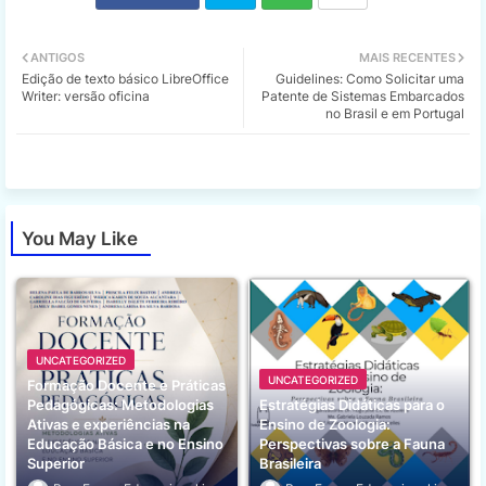
Twi
Wh
ANTIGOS
MAIS RECENTES
Edição de texto básico LibreOffice
Guidelines: Como Solicitar uma
tter
ats
Writer: versão oficina
Patente de Sistemas Embarcados
no Brasil e em Portugal
app
You May Like
UNCATEGORIZED
UNCATEGORIZED
Formação Docente e Práticas
Pedagógicas: Metodologias
Estratégias Didáticas para o
Ativas e experiências na
Ensino de Zoologia:
Educação Básica e no Ensino
Perspectivas sobre a Fauna
Superior
Brasileira