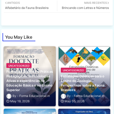
ANTIGOS
MAIS RECENTES
Alfabetário da Fauna Brasileira
Brincando com Letras e Números
tter
ats
app
You May Like
UNCATEGORIZED
UNCATEGORIZED
Formação Docente e Práticas
Pedagógicas: Metodologias
Estratégias Didáticas para o
Ativas e experiências na
Ensino de Zoologia:
Educação Básica e no Ensino
Perspectivas sobre a Fauna
Superior
Brasileira
Forma Educacional
Forma Educacional
May 19, 2026
May 05, 2026