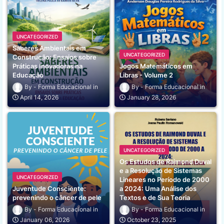
UNCATEGORIZED
Saberes Ambientais em
UNCATEGORIZED
Construção: Ensaios sobre
Práticas Inovadoras na
Jogos Matemáticos em
Educação
Libras - Volume 2
Forma Educacional
Forma Educacional
April 14, 2026
January 28, 2026
UNCATEGORIZED
Os Estudos de Raimond Duval
e a Resolução de Sistemas
UNCATEGORIZED
Lineares no Período de 2000
Juventude Consciente:
a 2024: Uma Análise dos
prevenindo o câncer de pele
Textos e de Sua Teoria
Forma Educacional
Forma Educacional
January 06, 2026
October 23, 2025